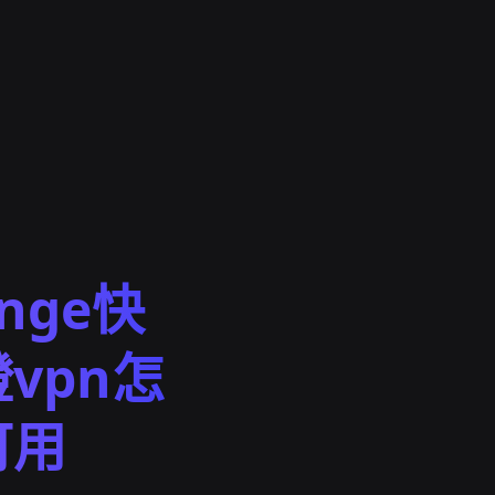
ange快
vpn怎
可用